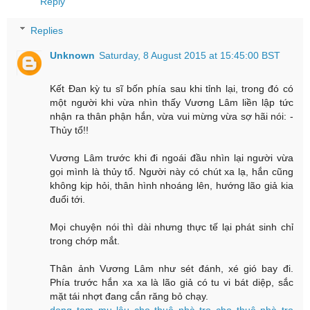
Reply
Replies
Unknown
Saturday, 8 August 2015 at 15:45:00 BST
Kết Đan kỳ tu sĩ bốn phía sau khi tỉnh lại, trong đó có
một người khi vừa nhìn thấy Vương Lâm liền lập tức
nhận ra thân phận hắn, vừa vui mừng vừa sợ hãi nói: -
Thủy tổ!!
Vương Lâm trước khi đi ngoái đầu nhìn lại người vừa
gọi mình là thủy tổ. Người này có chút xa lạ, hắn cũng
không kịp hỏi, thân hình nhoáng lên, hướng lão giả kia
đuổi tới.
Mọi chuyện nói thì dài nhưng thực tế lại phát sinh chỉ
trong chớp mắt.
Thân ảnh Vương Lâm như sét đánh, xé gió bay đi.
Phía trước hắn xa xa là lão giả có tu vi bát diệp, sắc
mặt tái nhợt đang cắn răng bỏ chạy.
dong tam
mu lậu
cho thuê nhà trọ
cho thuê nhà trọ