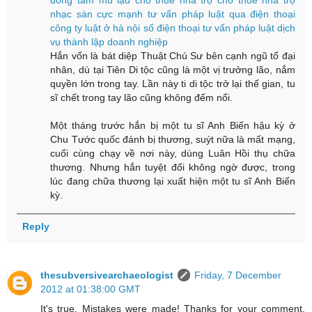
nhạc sàn cực mạnh
tư vấn pháp luật qua điện thoại
công ty luật ở hà nội
số điện thoại tư vấn pháp luật
dịch
vụ thành lập doanh nghiệp
Hắn vốn là bát diệp Thuật Chú Sư bên cạnh ngũ tổ đại
nhân, dù tại Tiên Di tộc cũng là một vị trưởng lão, nắm
quyền lớn trong tay. Lần này ti di tộc trở lại thế gian, tu
sĩ chết trong tay lão cũng không đếm nổi.
Một tháng trước hắn bị một tu sĩ Anh Biến hậu kỳ ở
Chu Tước quốc đánh bị thương, suýt nữa là mất mạng,
cuối cùng chạy về nơi này, dùng Luân Hồi thụ chữa
thương. Nhưng hắn tuyệt đối không ngờ được, trong
lúc đang chữa thương lại xuất hiện một tu sĩ Anh Biến
kỳ.
Reply
thesubversivearchaeologist
Friday, 7 December
2012 at 01:38:00 GMT
It's true. Mistakes were made! Thanks for your comment,