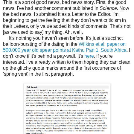
This is a sort of good news, bad news story. First, the good
news. I've had another comment published in
Science.
Now
the bad news. I submitted it as a Letter to the Editor. I'm
beginning to get the feeling that they don't want criticism in
their Letters, only value added kinds of comments. That's not
[as we used to say] my thing. Ah, well.
It's nothing you haven't seen before. It's just a succinct
balloon-bursting of the dating in the
Wilkins et al. paper on
500,000 year old spear points at Kathu Pan 1, South Africa
. I
don't know if it's behind a pay-wall. It's
here
, if you're
interested. I've already written to them hoping they can clean
up the glitchy quote marks around the first occurrence of
'spring vent' in the first paragraph.